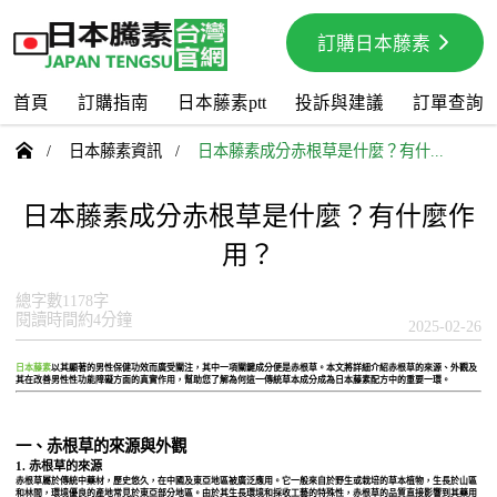
訂購日本藤素
首頁
訂購指南
日本藤素ptt
投訴與建議
訂單查詢

/
日本藤素資訊
/
日本藤素成分赤根草是什麼？有什...
日本藤素成分赤根草是什麼？有什麼作
用？
總字數1178字
閱讀時間約4分鐘
2025-02-26
日本藤素
以其顯著的男性保健功效而廣受關注，其中一項關鍵成分便是
赤根草
。本文將詳細介紹赤根草的來源、外觀及
其在改善男性性功能障礙方面的真實作用，幫助您了解為何這一傳統草本成分成為日本藤素配方中的重要一環。
一、赤根草的來源與外觀
1. 赤根草的來源
赤根草屬於傳統中藥材，歷史悠久，在中國及東亞地區被廣泛應用。它一般來自於野生或栽培的草本植物，生長於山區
和林間，環境優良的產地常見於東亞部分地區。由於其生長環境和採收工藝的特殊性，赤根草的品質直接影響到其藥用