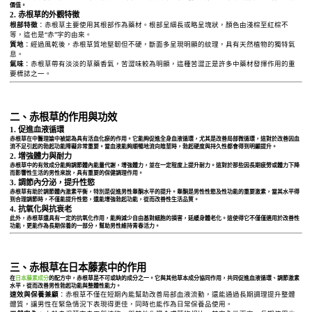
價值。
2. 赤根草的外觀特徵
根部特徵
：赤根草主要使用其根部作為藥材。根部呈細長或略呈塊狀，顏色由淺棕至紅棕不
等，這也是“赤”字的由來。
質地
：經過風乾後，赤根草質地堅韌但不硬，斷面多呈現明顯的紋理，具有天然植物的獨特氣
息。
氣味
：赤根草帶有淡淡的草藥香氣，苦澀味較為明顯，這種苦澀正是許多中藥材發揮作用的重
要標誌之一。
二、赤根草的作用與功效
1.
促進血液循環
赤根草在中醫理論中被認為具有活血化瘀的作用。它能夠促進全身血液循環，尤其是改善局部微循環，這對於改善因血
流不足引起的勃起功能障礙非常重要。當血液能夠順暢地流向陰莖時，勃起硬度與持久性都會得到明顯提升。
2.
增強體力與耐力
赤根草中的有效成分能夠調節體內能量代謝，增強體力，並在一定程度上提升耐力。這對於那些因長期疲勞或體力下降
而影響性生活的男性來說，具有重要的保健調理作用。
3.
調節內分泌，提升性慾
赤根草有助於調節體內激素平衡，特別是促進男性睾酮水平的提升。睾酮是男性性慾及性功能的重要激素，當其水平得
到合理調節時，不僅能提升性慾，還能增強勃起功能，從而改善性生活品質。
4.
抗氧化與抗衰老
此外，赤根草還具有一定的抗氧化作用，能夠減少自由基對細胞的損害，延緩身體老化。這使得它不僅僅適用於改善性
功能，更能作為長期保養的一部分，幫助男性維持青春活力。
三、赤根草在日本藤素中的作用
在
日本藤素成分
的配方中，赤根草是不可或缺的成分之一。它與其他草本成分協同作用，共同促進血液循環、調節激素
水平，從而改善男性勃起功能與整體性能力。
速效與保養兼顧
：赤根草不僅在短期內能幫助改善局部血液流動，還能通過長期調理提升整體
體質，讓男性在緊急情況下表現得更佳，同時也能作為日常保養品使用。