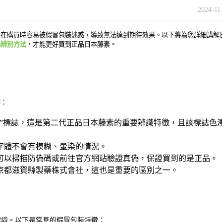
2024-11
者在購買時容易被假冒包裝迷惑，導致無法達到期待效果。以下將為您詳細講解
偽辨別方法
，才能更好買到正品日本藤素。
辨：
標”標誌，這是第二代正品日本藤素的重要辨識特徵，且該標誌色
字體不會有模糊、暈染的情況。
可以掃描防偽碼或前往官方網站驗證真偽，保證買到的是正品。
京都滋賀縣製藥株式會社，這也是重要的區別之一。
標識。以下是常見的假冒包裝特徵：